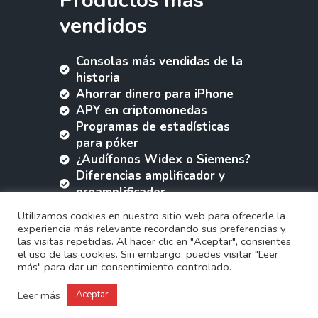
Productos más
vendidos
Consolas más vendidas de la
historia
Ahorrar dinero para iPhone
APY en criptomonedas
Programas de estadísticas
para póker
¿Audífonos Widex o Siemens?
Diferencias amplificador y
preamplificador
Programas capacitación y
Utilizamos cookies en nuestro sitio web para ofrecerle la
desarrollo RRHH
experiencia más relevante recordando sus preferencias y
las visitas repetidas. Al hacer clic en "Aceptar", consientes
© tecnotops.top
CONTÁCTANOS
·
el uso de las cookies. Sin embargo, puedes visitar "Leer
QUIÉNES SOMOS
·
AVISO LEGAL
·
más" para dar un consentimiento controlado.
POLÍTICA DE PRIVACIDAD
·
POLÍTICA DE
Leer más
Aceptar
COOKIES